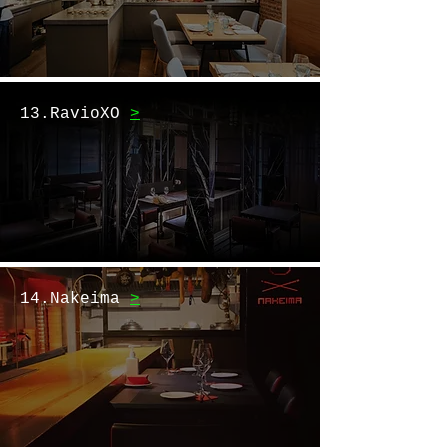
13.RavioXO
>
14.Nakeima
>