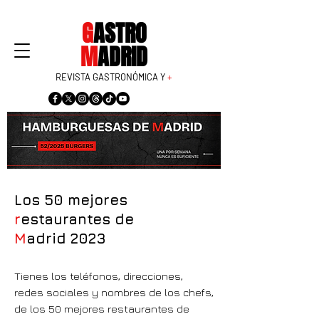
G
ASTRO
M
ADRID
REVISTA GASTRONÓMICA Y
+
Los 50
m
ejores
r
estaurantes de
M
adrid
2023
Tienes los teléfonos, direcciones,
redes sociales y nombres de los chefs,
de los 50 mejores restaurantes de