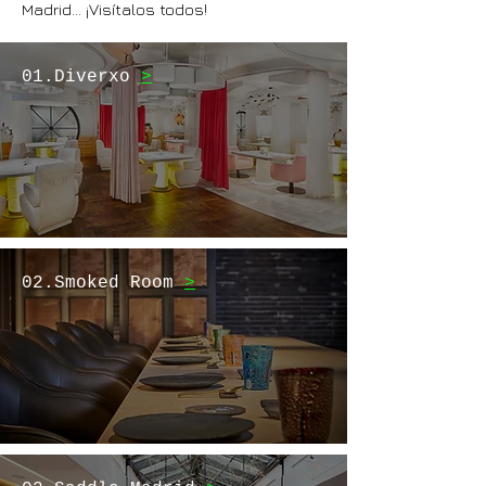
Madrid... ¡Visítalos todos!
01.Diverxo
>
02.Smoked Room
>