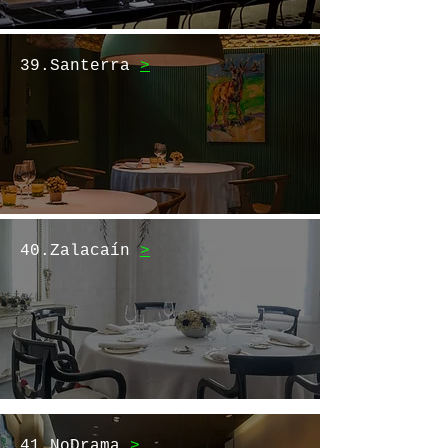
39.Santerra
>
40.Zalacaín
>
41.NoDrama
>