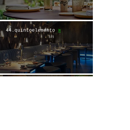
44.quintoelemento
>
45.Mar Mía
>