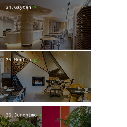
34.Gaytán
>
35.Montia
>
36.Jerónimo
>