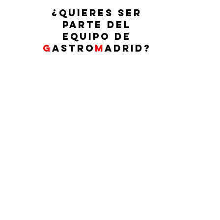
¿QUIERES SER
PARTE DEL
EQUIPO DE
G
ASTRO
M
ADRID?
G
ASTRO
M
ADRID
Contacto:
info@elblogdegastromadrid.com
S
ecciones
Restaurantes
Producto
Recetas
Viajar
Planazos GM
Gadgets & Deco