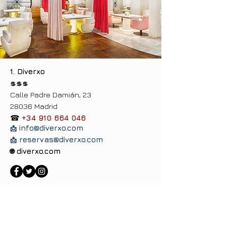
1. Diverxo
💲💲💲
Calle Padre Damián, 23
28036 Madrid
☎
+34 910 664 046
info@
diverxo
.com
📩
reservas@diverxo.com
📩
diverxo.com
🌐