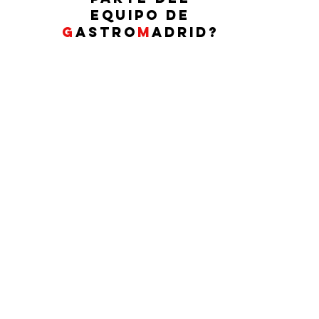
EQUIPO DE
G
ASTRO
M
ADRID?
G
ASTRO
M
ADRID
Contacto:
info@elblogdegastromadrid.com
S
ecciones
Restaurantes
Producto
Recetas
Viajar
Planazos GM
Gadgets & Deco
N
EWSLETTER