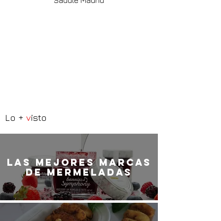
Saddle Madrid
Lo +
v
isto
LaS MEJORES marcas
de mermeladas