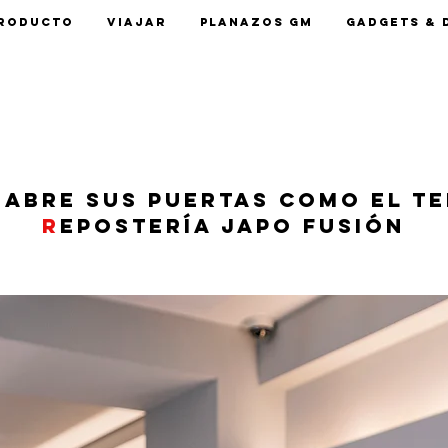
roducto
Viajar
Planazos GM
Gadgets & 
 abre sus puertas como el te
r
epostería japo fusión