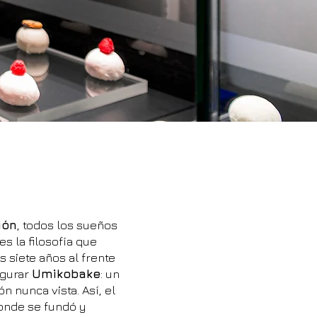
ión
, todos los sueños
s la filosofía que
as siete años al frente
ugurar
Umikobake
: un
 nunca vista. Así, el
nde se fundó y