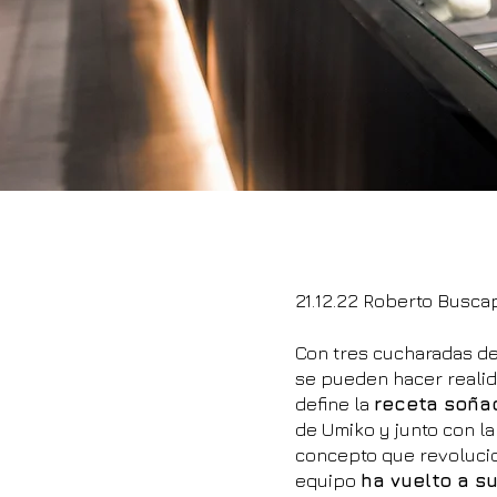
21.12.22 Roberto Busca
Con tres cucharadas d
se pueden hacer realida
define la
receta soñad
de Umiko y junto con l
concepto que revolucion
equipo
ha vuelto a s