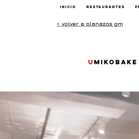
Inicio
Restaurantes
P
< volver a planazos gm
U
mikobake