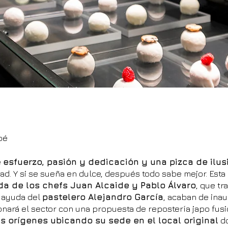
pé
e
esfuerzo, pasión y dedicación y una pizca de ilus
d. Y si se sueña en dulce, después todo sabe mejor. Esta e
a de los chefs Juan Alcaide y Pablo Álvaro
, que tr
a ayuda del
pastelero Alejandro García
, acaban de ina
ará el sector con una propuesta de repostería japo fusión
us orígenes ubicando su sede en el local original
do