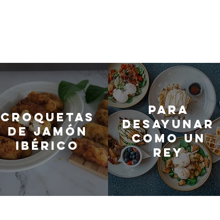
Para
Croquetas
desayunar
de jamón
como un
ibérico
rey