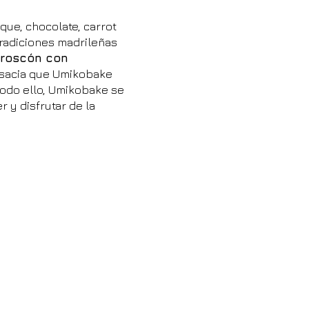
que, chocolate, carrot
tradiciones madrileñas
 roscón con
Alsacia que Umikobake
todo ello, Umikobake se
 y disfrutar de la