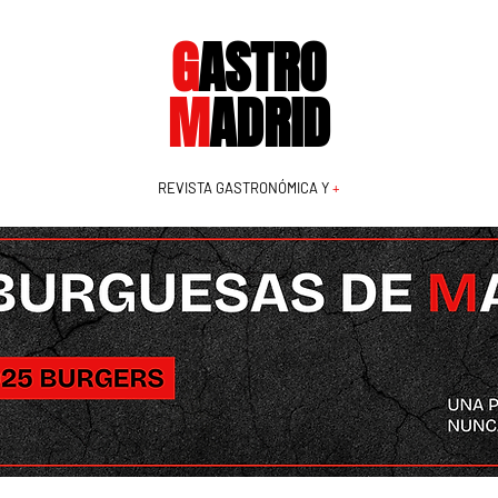
G
ASTRO
M
ADRID
REVISTA GASTRONÓMICA Y
+