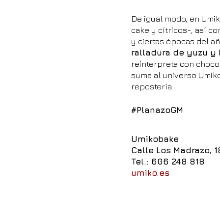
De igual modo, en Umiko
cake y cítricos-, así c
y ciertas épocas del añ
ralladura de yuzu y
reinterpreta con chocol
suma al universo Umiko
repostería.
#PlanazoGM
Umikobake
Calle Los Madrazo, 1
Tel.:
606 248 818
umiko.es