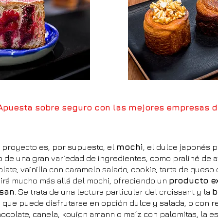
Apuesta sobre seguro con las mejores empresas d
 proyecto es, por supuesto, el
mochi
, el dulce japonés 
 de una gran variedad de ingredientes, como praliné de a
ate, vainilla con caramelo salado, cookie, tarta de queso o
irá mucho más allá del mochi, ofreciendo un
producto e
san
. Se trata de una lectura particular del croissant y la
b
, que puede disfrutarse en opción dulce y salada, o con r
ocolate, canela, kouign amann o maíz con palomitas, la est