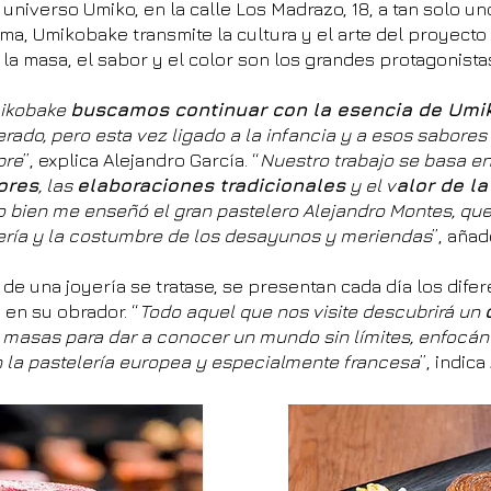
 universo Umiko, en la calle Los Madrazo, 18, a tan solo u
rma, Umikobake transmite la cultura y el arte del proyecto
la masa, el sabor y el color son los grandes protagonista
mikobake
buscamos continuar con la esencia de Umi
rado, pero esta vez ligado a la infancia y a esos sabores
pre
”, explica Alejandro García. “
Nuestro trabajo se basa en
ores
, las
elaboraciones tradicionales
y el v
alor de la
o bien me enseñó el gran pastelero Alejandro Montes, que
ería y la costumbre de los desayunos y meriendas
”, añad
de una joyería se tratase, se presentan cada día los dife
en su obrador. “
Todo aquel que nos visite descubrirá un
masas para dar a conocer un mundo sin límites, enfocán
 la pastelería europea y especialmente francesa
”, indica