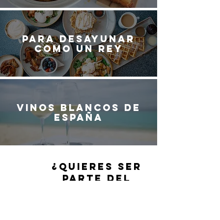
Para desayunar
como un rey
Vinos blancos de
España
¿QUIERES SER
PARTE DEL
EQUIPO DE
G
ASTRO
M
ADRID?