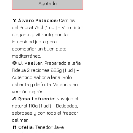
Agotado
🍷 Álvaro Palacios:
 Camins 
del Priorat 75cl (1 ud.) – Vino tinto 
elegante y vibrante, con la 
intensidad justa para 
acompañar un buen plato 
mediterráneo.
🥘 El Paeller:
 Preparado a leña 
Fideuá 2 raciones 825g (1 ud.) – 
Auténtico sabor a leña. Solo 
calienta y disfruta: Valencia en 
versión exprés.
🦪 Rosa Lafuente:
 Navajas al 
natural 110g (1 ud.) – Delicadas, 
sabrosas y con todo el frescor 
del mar.
🍴 Ofelia:
 Tenedor llave 