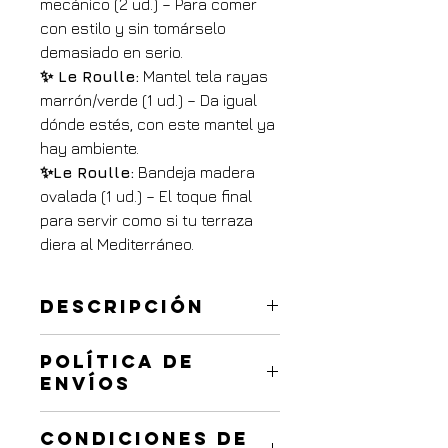
mecánico (2 ud.) – Para comer 
con estilo y sin tomárselo 
demasiado en serio.
✨ Le Roulle:
 Mantel tela rayas 
marrón/verde (1 ud.) – Da igual 
dónde estés, con este mantel ya 
hay ambiente.
✨Le Roulle:
 Bandeja madera 
ovalada (1 ud.) – El toque final 
para servir como si tu terraza 
diera al Mediterráneo.
Descripción
No hace falta autopista ni 
Política de
Mediterráneo para sentir que estás 
envíos
de vacaciones: todo comienza en 
Conde de Casal. Esta caja trae el 
Más información
sabor del levante directo a tu mesa 
Condiciones de