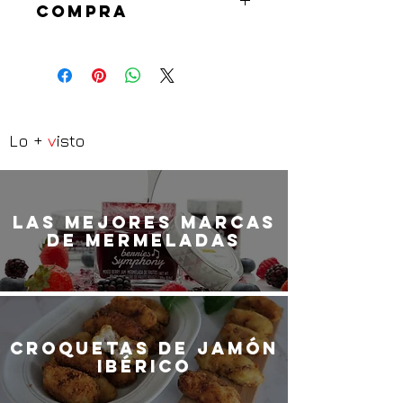
madrileña — con fideuá a leña, vino 
compra
con carácter y ese aire de tarde 
larga que huele a verano.
Más información
Ideal
 para quienes saben 
escaparse sin moverse
, para los 
que improvisan un domingo al sol en 
el salón o celebran que la vida, a 
veces, sabe a mar.
Lo +
v
isto
LaS MEJORES marcas
de mermeladas
Croquetas de jamón
ibérico