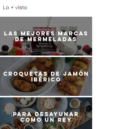
Lo +
v
isto
LaS MEJORES marcas
de mermeladas
Croquetas de jamón
ibérico
Para desayunar
como un rey