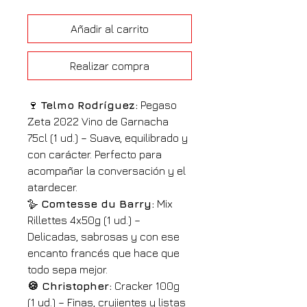
Añadir al carrito
Realizar compra
🍷 
Telmo Rodríguez:
 Pegaso 
Zeta 2022 Vino de Garnacha 
75cl (1 ud.) – Suave, equilibrado y 
con carácter. Perfecto para 
acompañar la conversación y el 
atardecer.
🪿 
Comtesse du Barry:
 Mix 
Rillettes 4x50g (1 ud.) – 
Delicadas, sabrosas y con ese 
encanto francés que hace que 
todo sepa mejor.
🍪 Christopher:
 Cracker 100g 
(1 ud.) – Finas, crujientes y listas 