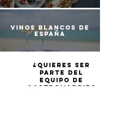
Vinos blancos de
España
¿QUIERES SER
PARTE DEL
EQUIPO DE
G
ASTRO
M
ADRID?
G
ASTRO
M
ADRID