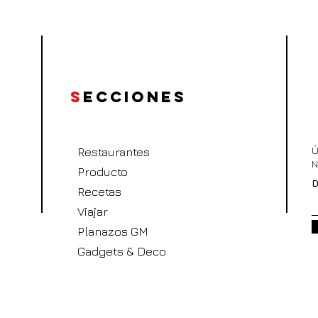
S
ecciones
Ú
Restaurantes
N
Producto
D
Recetas
Viajar
Planazos GM
Gadgets & Deco