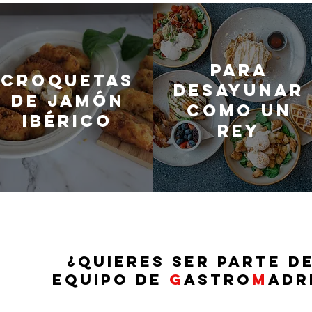
Para
Croquetas
desayunar
de jamón
como un
ibérico
rey
¿QUIERES SER PARTE D
EQUIPO DE
G
ASTRO
M
ADR