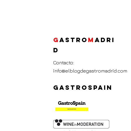
G
ASTRO
M
ADRI
D
Contacto:
info@elblogdegastromadrid.com
GASTROSPAIN