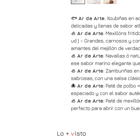
🐟 
Ar de Arte
:
 Xoubiñas en ace
delicadas y llenas de sabor atl
🦪 
Ar de Arte
:
 Mexillóns friti
ud.) – Grandes, carnosos y co
amantes del mejillón de verdad
🦪 
Ar de Arte
:
 Navallas ó natur
ese sabor marino elegante que 
🦪 
Ar de Arte
:
 Zamburiñas en s
sabrosas, con una salsa clásic
🐙 
Ar de Arte:
 Paté de polbo «
especiado y con el sabor autén
🦪 
Ar de Arte:
 Paté de mexilló
perfecto para abrir con un bue
Lo +
v
isto