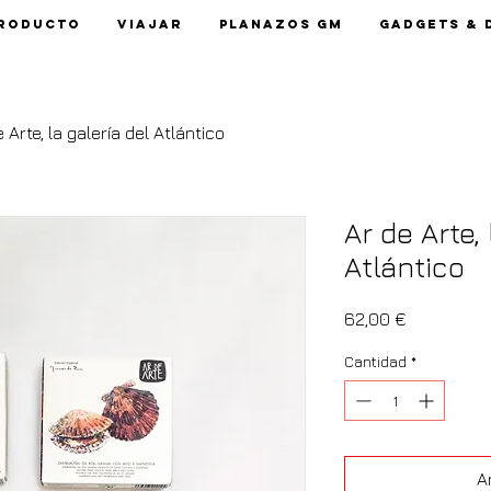
roducto
Viajar
Planazos GM
Gadgets & 
 Arte, la galería del Atlántico
Ar de Arte, 
Atlántico
Precio
62,00 €
Cantidad
*
Añ