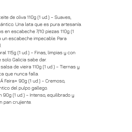
ite de oliva 110g (1 ud.) – Suaves, 
ántico. Una lata que es pura artesanía.
dos en escabeche 7/10 piezas 110g (1 
n un escabeche impecable. Para 
.
al 115g (1 ud.) – Finas, limpias y con 
solo Galicia sabe dar.
alsa de vieira 110g (1 ud.) – Tiernas y 
a que nunca falla.
Á Feira» 90g (1 ud.) – Cremoso, 
tico del pulpo gallego.
n 90g (1 ud.) – Intenso, equilibrado y 
n pan crujiente.