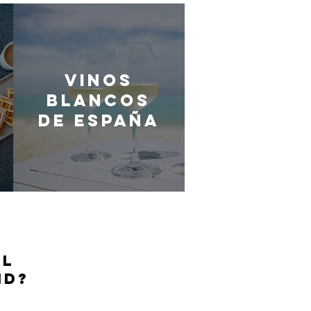
Vinos
blancos
de España
EL
ID?