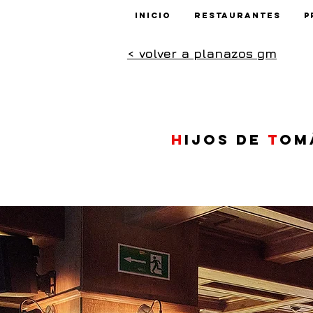
Inicio
Restaurantes
P
< volver a planazos gm
H
ijos de
T
om