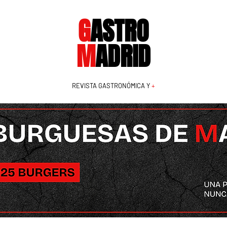
G
ASTRO
M
ADRID
REVISTA GASTRONÓMICA Y
+