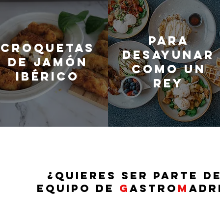
Para
Croquetas
desayunar
de jamón
como un
ibérico
rey
¿QUIERES SER PARTE D
EQUIPO DE
G
ASTRO
M
ADR