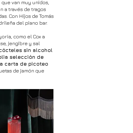
s que van muy unidos,
n a través de tragos
das. Con Hijos de Tomás
rileña del piano bar.
oría, como el Cox a
se, jengibre y sal
cócteles sin alcohol
lia selección de
la carta de picoteo
quetas de jamón que