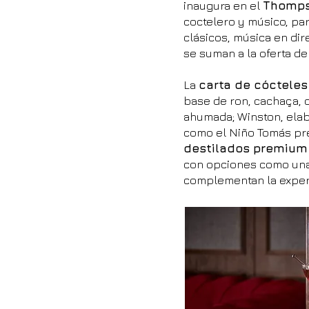
inaugura en el
Thomps
coctelero y músico, par
clásicos, música en di
se suman a la oferta de
La
carta de cócteles
base de ron, cachaça, c
ahumada; Winston, elab
como el Niño Tomás pre
destilados premium 
con opciones como una 
complementan la exper