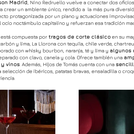
on Madrid
, Nino Redruello vuelve a conectar dos oficio
a crear un ambiente único, rendido a la más pura diversió
recto protagonizada por un piano y actuaciones improvisa
l ocio noctámbulo capitalino y refuerzan esa tradición mad
está compuesta por
tragos de corte clásico
en su may
arbón y lima; La Llorona con tequila, chile verde, chartreu
orado con whisky bourbon, naranja, té y lima y
algunos 
parado con clavo, canela y cola. Ofrece también una
amp
y vinos
. Además, Hijos de Tomás cuenta con una
sencil
selección de ibéricos, patatas bravas, ensaladilla o cro
iencia.