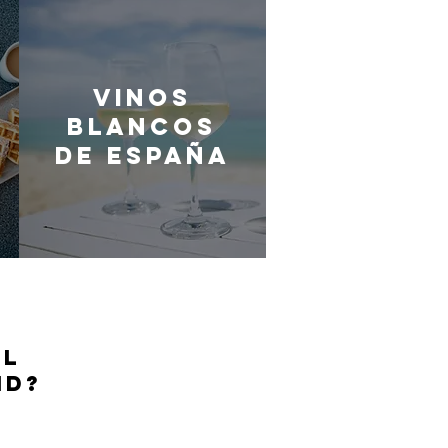
Vinos
blancos
de España
EL
ID?