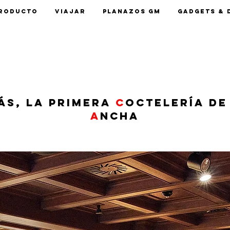
roducto
Viajar
Planazos GM
Gadgets & 
ás, la primera
c
octelería de 
A
ncha