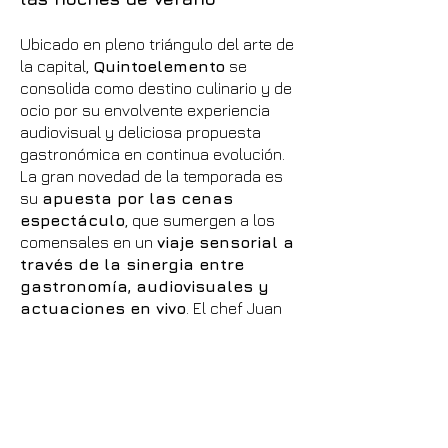
Ubicado en pleno triángulo del arte de
la capital,
Quintoelemento
se
consolida como destino culinario y de
ocio por su envolvente experiencia
audiovisual y deliciosa propuesta
gastronómica en continua evolución.
La gran novedad de la temporada es
su
apuesta por las cenas
espectáculo
, que sumergen a los
comensales en un
viaje sensorial a
través de la sinergia entre
gastronomía, audiovisuales y
actuaciones en vivo
. El chef Juan
Suárez de Lezo homenajea al
Mediterráneo con
bocados ligeros
y sabores a mar
. Además, cuenta
con un increíble sushi bar y una
propuesta de coctelería con
influencias internacionales.