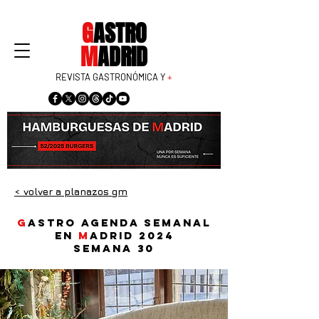
G
ASTRO
M
ADRID
REVISTA GASTRONÓMICA Y
+
< volver a planazos gm
G
astro agenda semanal
en
M
adrid 2024
Semana 30