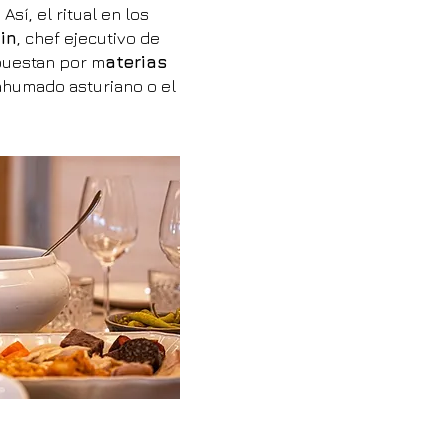
. Así, el ritual en los
in
, chef ejecutivo de
apuestan por m
aterias
ahumado asturiano o el