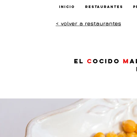
Inicio
Restaurantes
P
< volver a restaurantes
El
c
ocido
m
a