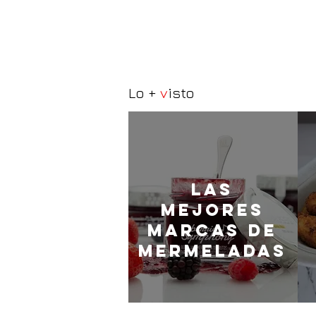
Lo +
v
isto
LaS
MEJORES
marcas de
mermeladas