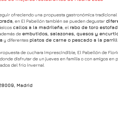
seguir ofreciendo una propuesta gastronómica tradicional
orada
, en El Pabellón también se pueden degustar
difer
lásicos
callos a la madrileña
, el
rabo de toro estofa
 además de
embutidos, salazones, quesos y encurti
ía
y diferentes
platos de carne o pescado a la parril
 propuesta de cuchara imprescindible, El Pabellón de Flor
donde disfrutar de un jueves en familia o con amigos en 
ados del frío invernal.
28009, Madrid