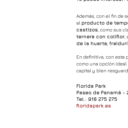
Además, con el fin de 
al
producto de temp
castizos
, como sus c
ternera con coliflor
;
de la huerta
;
freidur
En definitiva, con esta
como una opción ideal 
capital y bien resguard
Florida Park
Paseo de Panamá - 
Tel.:
918 275 275
floridapark.es