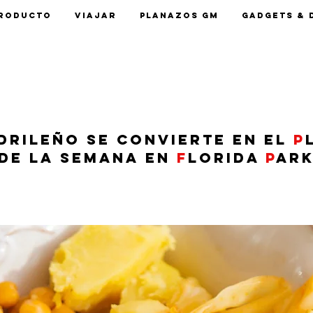
roducto
Viajar
Planazos GM
Gadgets & 
drileño se convierte en el
p
de la semana en
F
lorida
P
ar