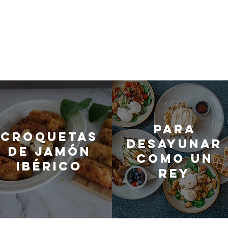
Para
Croquetas
desayunar
de jamón
como un
ibérico
rey