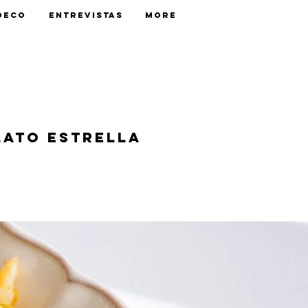
Deco
Entrevistas
More
lato estrella
k