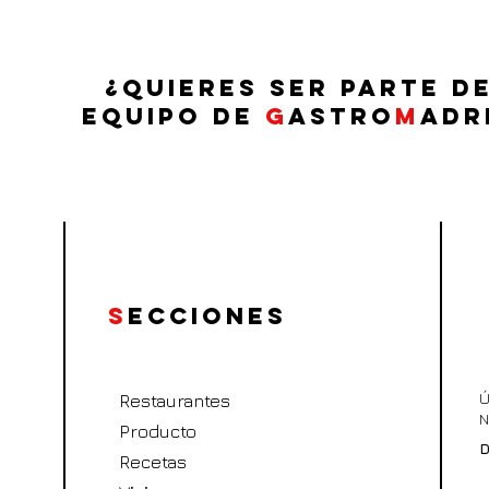
¿QUIERES SER PARTE D
EQUIPO DE
G
ASTRO
M
ADR
S
ecciones
Ú
Restaurantes
N
Producto
D
Recetas