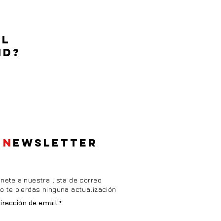
EL
ID?
N
EWSLETTER
nete a nuestra lista de correo
o te pierdas ninguna actualización
irección de email