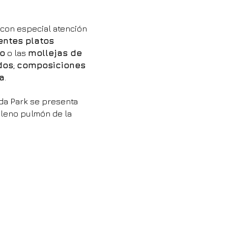
 con especial atención
entes platos
do
o las
mollejas de
dos
;
composiciones
la
.
ida Park se presenta
pleno pulmón de la