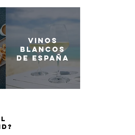
Vinos
blancos
de España
EL
ID?