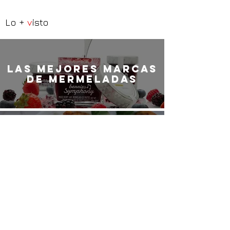
Lo +
v
isto
LaS MEJORES marcas
de mermeladas
Croquetas de jamón
ibérico
Para desayunar
como un rey