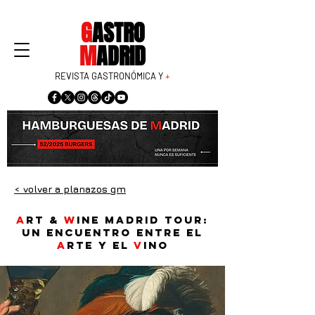
G
ASTRO
M
ADRID
REVISTA GASTRONÓMICA Y
+
< volver a planazos gm
A
rt &
W
ine Madrid Tour:
un encuentro entre el
a
rte y el
v
ino