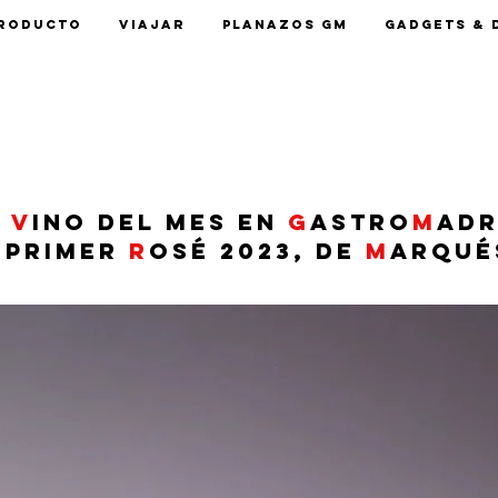
roducto
Viajar
Planazos GM
Gadgets & 
l
v
ino del mes en
G
astro
M
adr
 Primer
R
osé 2023, de
M
arqué