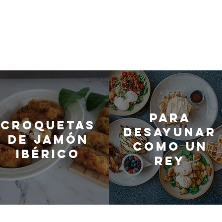
Para
Croquetas
desayunar
de jamón
como un
ibérico
rey