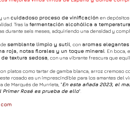
y un
cuidadoso proceso de vinificación
en depósitos
lidad. Tras la
fermentación alcohólica a temperatur
nas durante seis meses, adquiriendo una densidad y compl
o de
semblante limpio y sutil
, con
aromas elegantes 
 roja, notas florales y un toque mineral
. En boca, 
y de textura sedosa
, con una vibrante frescura que equil
con platos como tartar de gamba blanca, arroz cremoso co
 este rosado es un imprescindible para los amantes del vi
ca de Marqués de Murrieta, "
En esta añada 2023, el maz
l Primer Rosé es prueba de ello
".
.com