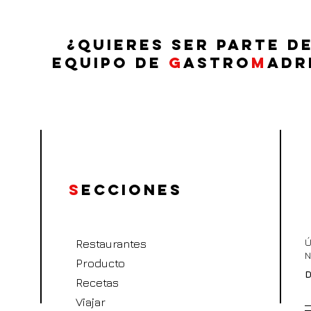
¿QUIERES SER PARTE D
EQUIPO DE
G
ASTRO
M
ADR
S
ecciones
Ú
Restaurantes
N
Producto
D
Recetas
Viajar