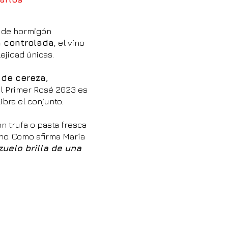
 de hormigón
a controlada
, el vino
ejidad únicas.
de cereza,
el Primer Rosé 2023 es
ibra el conjunto.
n trufa o pasta fresca
no. Como afirma María
uelo brilla de una