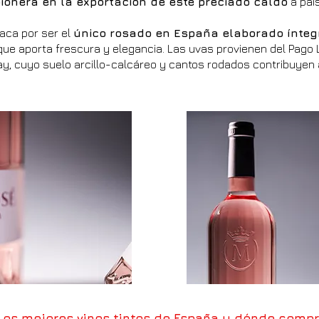
ionera en la exportación de este preciado caldo
a paí
aca por ser el
único rosado en España elaborado ínte
 que aporta frescura y elegancia. Las uvas provienen del Pago 
ay, cuyo suelo arcillo-calcáreo y cantos rodados contribuyen a
Los mejores vinos tintos de España y dónde compr