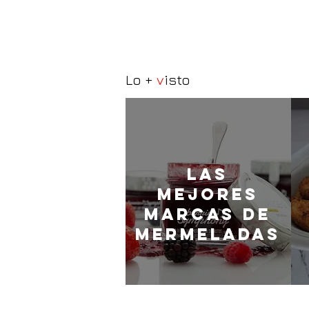
Lo +
v
isto
LaS
MEJORES
marcas de
mermeladas