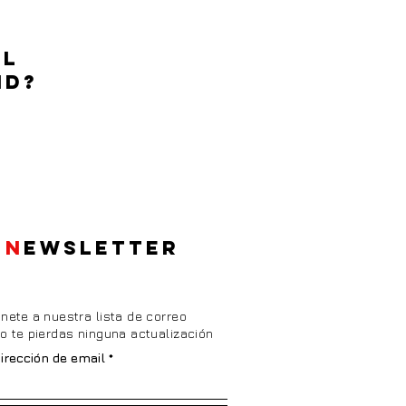
EL
ID?
N
EWSLETTER
nete a nuestra lista de correo
o te pierdas ninguna actualización
irección de email