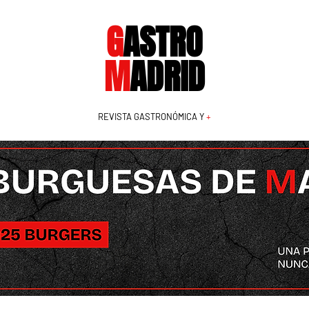
G
ASTRO
M
ADRID
REVISTA GASTRONÓMICA Y
+