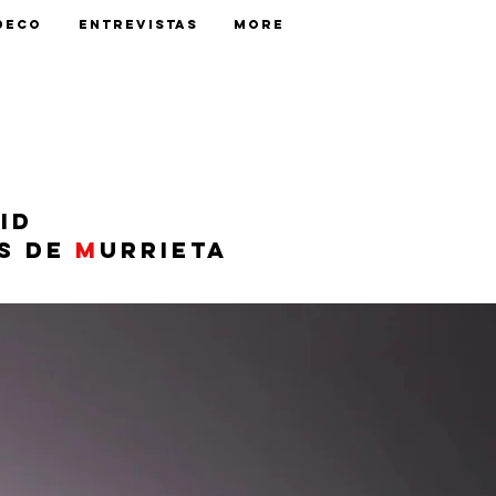
Deco
Entrevistas
More
id
s de
M
urrieta