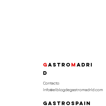
G
ASTRO
M
ADRI
D
Contacto:
info@elblogdegastromadrid.com
GASTROSPAIN