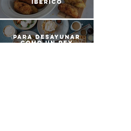
ibérico
Para desayunar
como un rey
Vinos blancos de
España
¿QUIERES SER
PARTE DEL
EQUIPO DE