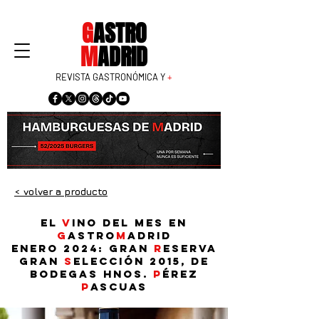
G
ASTRO
M
ADRID
REVISTA GASTRONÓMICA Y
+
< volver a producto
El
v
ino del mes en
G
astro
M
adrid
Enero 2024:
Gran
R
eserva
Gran
S
elección 2015, de
Bodegas Hnos.
P
érez
P
ascuas