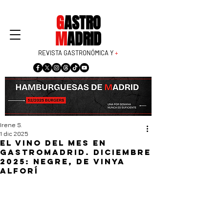
G
ASTRO
M
ADRID
REVISTA GASTRONÓMICA Y
+
Irene S.
1 dic 2025
El vino del mes en
GastroMadrid. Diciembre
2025: Negre, de Vinya
Alforí