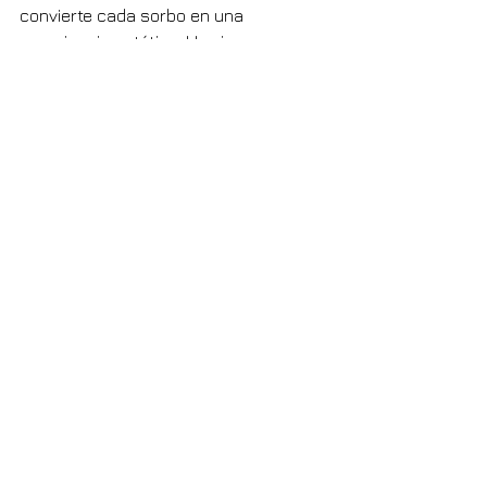
convierte cada sorbo en una 
experiencia estética. Un vino para 
disfrutar con calma, como quien 
contempla un cuadro o escucha una 
sinfonía: con todos los sentidos.
enate.es
Comentarios
Escribir un comentario...