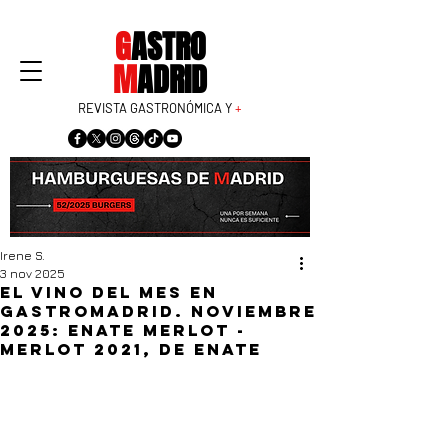
G
ASTRO
M
ADRID
REVISTA GASTRONÓMICA Y
+
Irene S.
3 nov 2025
El vino del mes en
GastroMadrid. Noviembre
2025: ENATE Merlot -
Merlot 2021, de ENATE