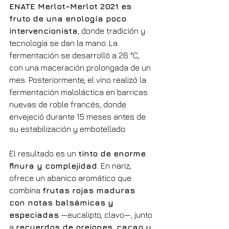
ENATE Merlot–Merlot 2021 es 
fruto de una enología poco 
intervencionista
, donde tradición y 
tecnología se dan la mano. La 
fermentación se desarrolló a 26 °C, 
con una maceración prolongada de un 
mes. Posteriormente, el vino realizó la 
fermentación maloláctica en barricas 
nuevas de roble francés, donde 
envejeció durante 15 meses antes de 
su estabilización y embotellado.
El resultado es un 
tinto de enorme 
finura y complejidad
. En nariz, 
ofrece un abanico aromático que 
combina 
frutas rojas maduras 
con notas balsámicas y 
especiadas
 —eucalipto, clavo—, junto 
a 
recuerdos de orejones, cacao y 