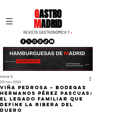
G
ASTRO
M
ADRID
REVISTA GASTRONÓMICA Y
+
Irene S.
20 nov 2024
Viña Pedrosa – Bodegas
Hermanos Pérez Pascuas:
el legado familiar que
define la Ribera del
Duero