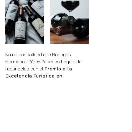
No es casualidad que Bodegas 
Hermanos Pérez Pascuas haya sido 
reconocida con el 
Premio a la 
Excelencia Turística en 
Enoturismo en Ribera del Duero
. 
Este prestigioso galardón destaca su 
capacidad para crear vivencias 
únicas, donde tradición, calidad y 
pasión por el vino se unen en un 
entorno incomparable.