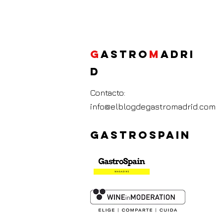
G
ASTRO
M
ADRI
D
Contacto:
info@elblogdegastromadrid.com
GASTROSPAIN