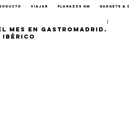
roducto
Viajar
Planazos GM
Gadgets & 
el mes en GastroMadrid.
 Ibérico