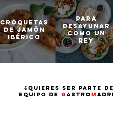
Para
Croquetas
desayunar
de jamón
como un
ibérico
rey
¿QUIERES SER PARTE D
EQUIPO DE
G
ASTRO
M
ADR