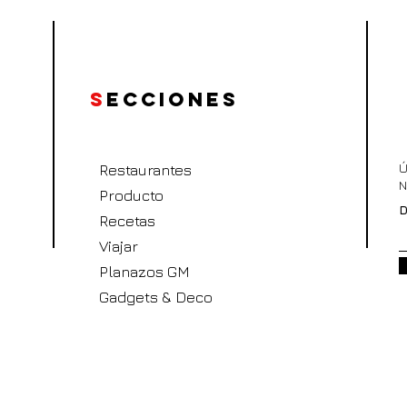
S
ecciones
Ú
Restaurantes
N
Producto
D
Recetas
Viajar
Planazos GM
Gadgets & Deco