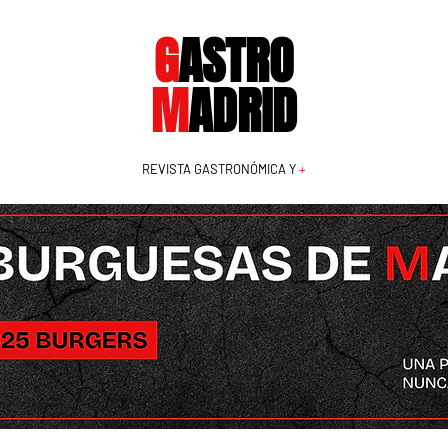
G
ASTRO
M
ADRID
REVISTA GASTRONÓMICA Y
+