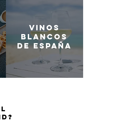
Vinos
blancos
de España
EL
ID?