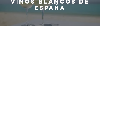
Vinos blancos de
España
¿QUIERES SER
PARTE DEL
EQUIPO DE
G
ASTRO
M
ADRID?
G
ASTRO
M
ADRID
Contacto:
info@elblogdegastromadrid.com
S
ecciones
Restaurantes