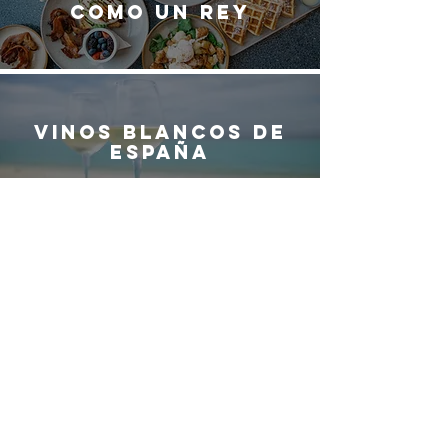
como un rey
Vinos blancos de
España
¿QUIERES SER
PARTE DEL
EQUIPO DE
G
ASTRO
M
ADRID?