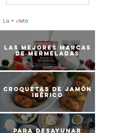
Lo +
v
isto
LaS MEJORES marcas
de mermeladas
Croquetas de jamón
ibérico
Para desayunar