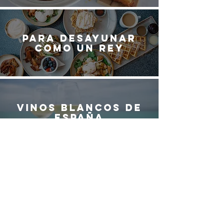
Para desayunar
como un rey
Vinos blancos de
España
¿QUIERES SER
PARTE DEL
EQUIPO DE
G
ASTRO
M
ADRID?