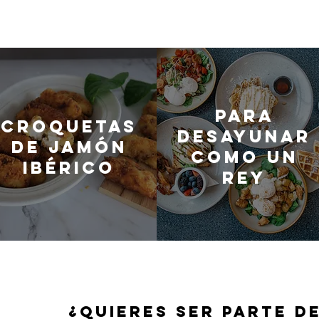
Para
Croquetas
desayunar
de jamón
como un
ibérico
rey
¿QUIERES SER PARTE D