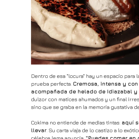
Dentro de esa "locura" hay un espacio para la
prueba perfecta. 
Cremosa, intensa y con 
acompañada de helado de Idiazabal y 
dulzor con matices ahumados y un final irre
sino que se graba en la memoria gustativa d
Cokima no entiende de medias tintas: 
aquí s
llevar
. Su carta viaja de lo castizo a lo exó
célebre lema anuncia: 
"Puedes comer en c