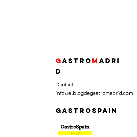
G
ASTRO
M
ADRI
D
Contacto:
info@elblogdegastromadrid.com
GASTROSPAIN