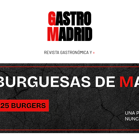
G
ASTRO
M
ADRID
REVISTA GASTRONÓMICA Y
+