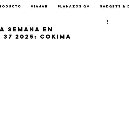
roducto
Viajar
Planazos GM
Gadgets & 
la semana en
37 2025: Cokima