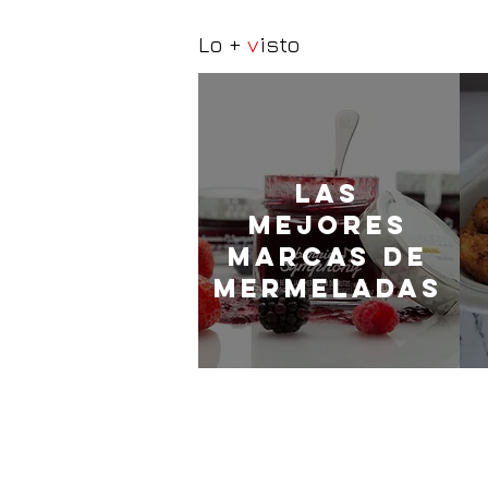
Lo +
v
isto
LaS
MEJORES
marcas de
mermeladas