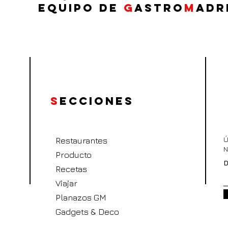
EQUIPO DE
G
ASTRO
M
ADR
S
ecciones
Ú
Restaurantes
N
Producto
D
Recetas
Viajar
Planazos GM
Gadgets & Deco