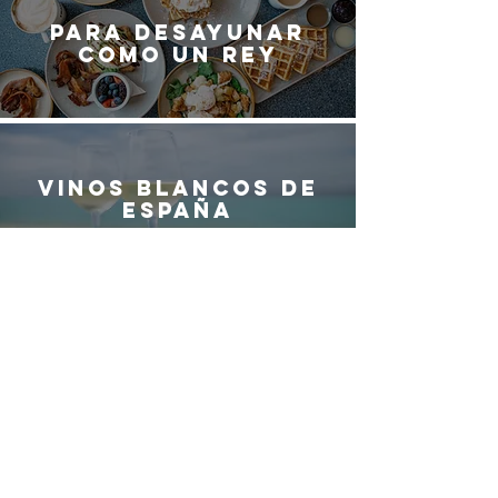
Para desayunar
como un rey
Vinos blancos de
España
¿QUIERES SER
PARTE DEL
EQUIPO DE
G
ASTRO
M
ADRID?