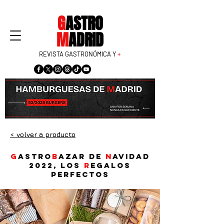
G
ASTRO
M
ADRID
REVISTA GASTRONÓMICA Y
+
< volver a producto
G
astro
B
azar de
N
avidad
2022, los
r
egalos
perfectos