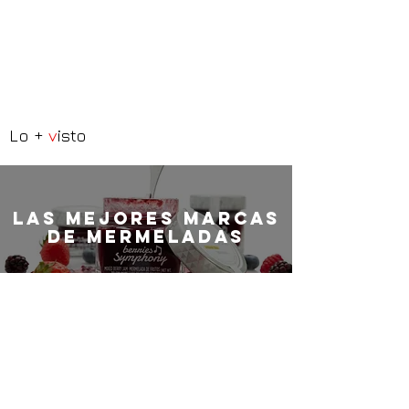
Lo +
v
isto
LaS MEJORES marcas
de mermeladas
Croquetas de jamón
ibérico