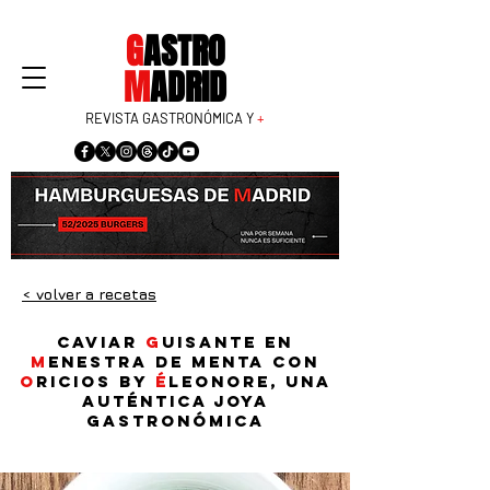
G
ASTRO
M
ADRID
REVISTA GASTRONÓMICA Y
+
< volver a recetas
Caviar
g
uisante en
m
enestra de menta con
o
ricios by
É
leonore, una
auténtica joya
gastronómica