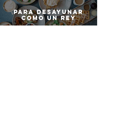
Para desayunar
como un rey
Vinos blancos de
España
¿QUIERES SER
PARTE DEL
EQUIPO DE
G
ASTRO
M
ADRID?