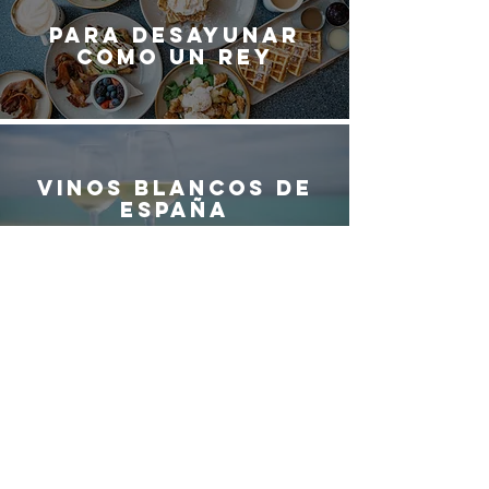
Para desayunar
como un rey
Vinos blancos de
España
¿QUIERES SER
PARTE DEL
EQUIPO DE
G
ASTRO
M
ADRID?