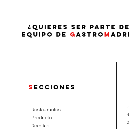
¿QUIERES SER PARTE D
EQUIPO DE
G
ASTRO
M
ADR
S
ecciones
Ú
Restaurantes
N
Producto
D
Recetas