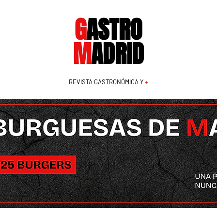
G
ASTRO
M
ADRID
REVISTA GASTRONÓMICA Y
+