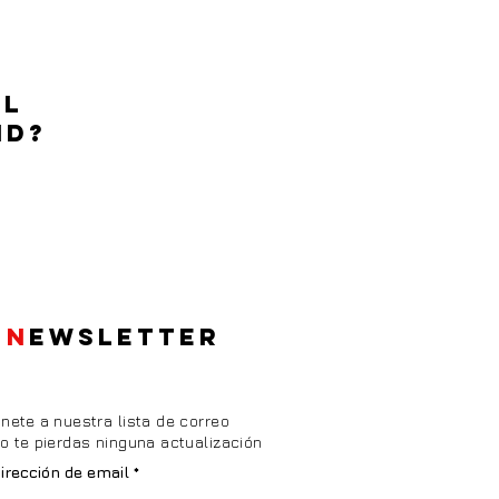
EL
ID?
N
EWSLETTER
nete a nuestra lista de correo
o te pierdas ninguna actualización
irección de email