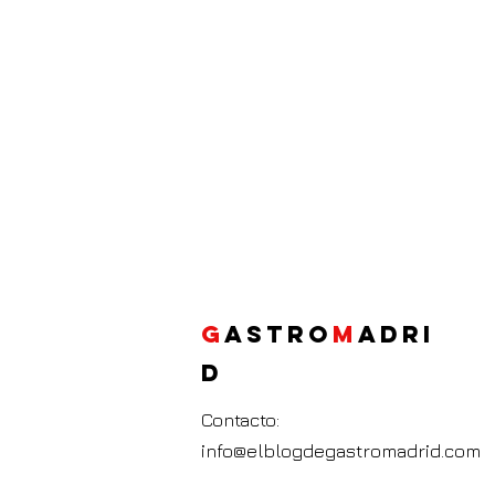
G
ASTRO
M
ADRI
D
Contacto:
info@elblogdegastromadrid.com