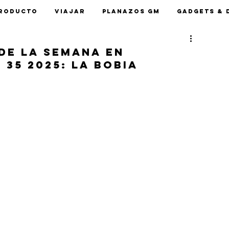
roducto
Viajar
Planazos GM
Gadgets & 
 de la semana en
35 2025: La Bobia