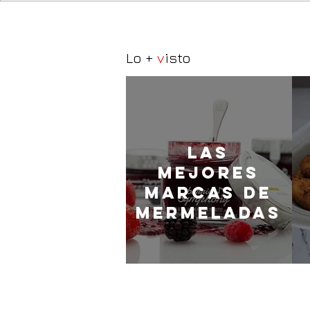
Lo +
v
isto
LaS
MEJORES
marcas de
mermeladas