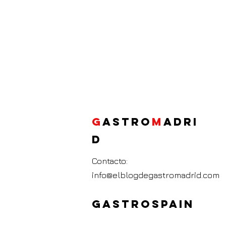
G
ASTRO
M
ADRI
D
Contacto:
info@elblogdegastromadrid.com
GASTROSPAIN