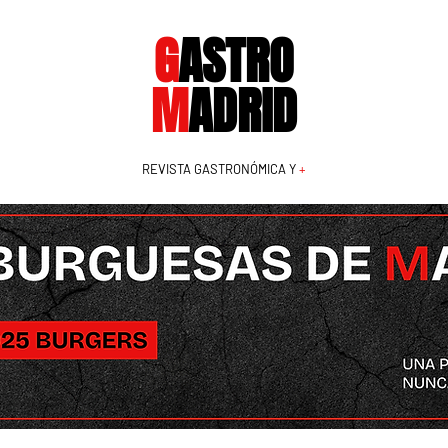
G
ASTRO
M
ADRID
REVISTA GASTRONÓMICA Y
+