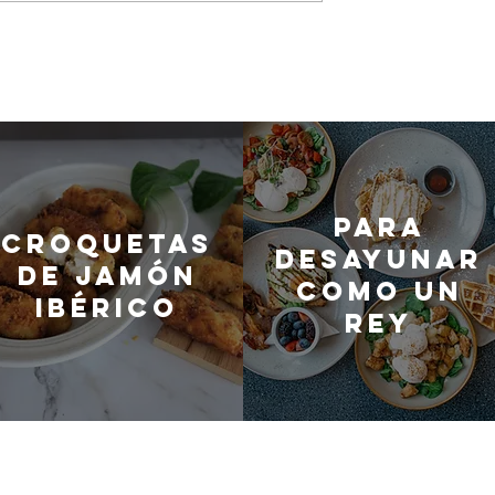
Para
Croquetas
desayunar
de jamón
como un
ibérico
rey