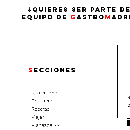
¿QUIERES SER PARTE D
EQUIPO DE
G
ASTRO
M
ADR
S
ecciones
Ú
Restaurantes
N
Producto
D
Recetas
Viajar
Planazos GM