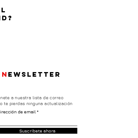
EL
ID?
N
EWSLETTER
nete a nuestra lista de correo
o te pierdas ninguna actualización
irección de email
Suscríbete ahora