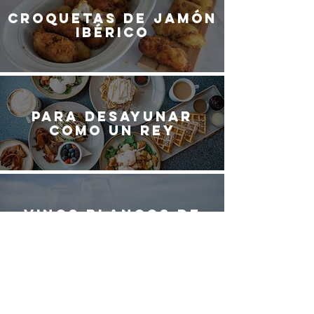
Croquetas de jamón
ibérico
Para desayunar
como un rey
Vinos blancos de
España
¿QUIERES SER