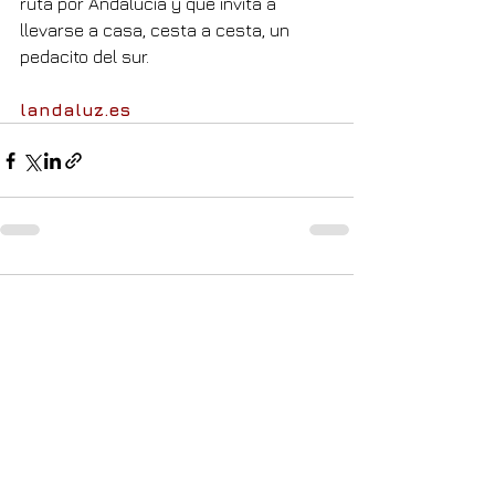
ruta por Andalucía y que invita a 
llevarse a casa, cesta a cesta, un 
pedacito del sur.
landaluz.es
Comentarios
Escribir un comentario...
Lo +
v
isto