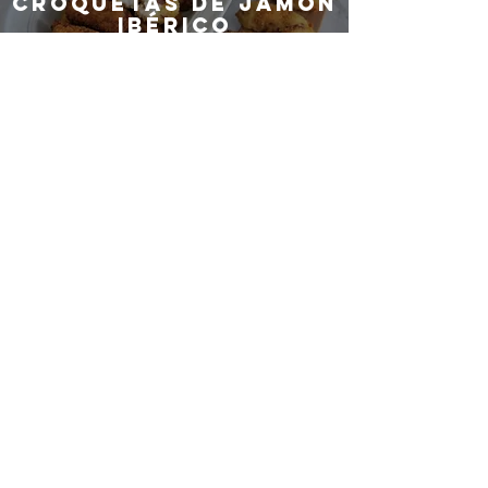
Croquetas de jamón
ibérico
Para desayunar
como un rey
Vinos blancos de
España
¿QUIERES SER
PARTE DEL