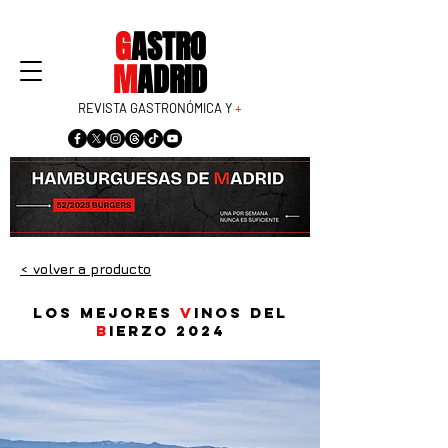
G
ASTRO
M
ADRID
REVISTA GASTRONÓMICA Y
+
< volver a producto
Los mejores
v
inos del
B
ierzo 2024