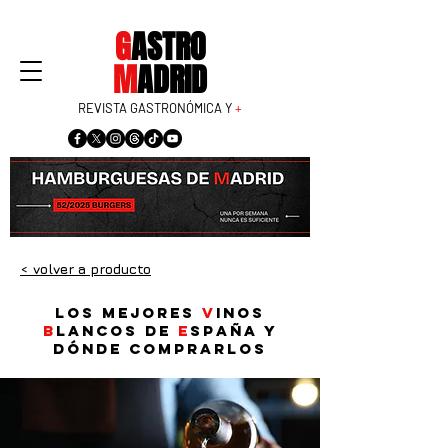
G
ASTRO
M
ADRID
REVISTA GASTRONÓMICA Y
+
< volver a producto
Los mejores
v
inos
b
lancos
de
E
spaña y
dónde comprarlos