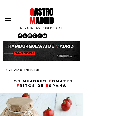
G
ASTRO
M
ADRID
REVISTA GASTRONÓMICA Y
+
< volver a producto
Los mejores
t
omates
f
ritos de
E
spaña