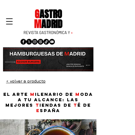
G
ASTRO
M
ADRID
REVISTA GASTRONÓMICA Y
+
< volver a producto
El arte
m
ilenario de
m
oda
a tu alcance: Las
mejores
t
iendas de
t
é de
E
spaña