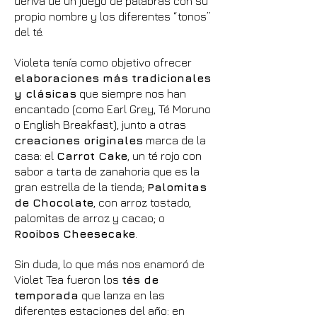
deriva de un juego de palabras con su
propio nombre y los diferentes “tonos”
del té.
Violeta tenía como objetivo ofrecer
elaboraciones más tradicionales
y clásicas
que siempre nos han
encantado (como Earl Grey, Té Moruno
o English Breakfast), junto a otras
creaciones originales
marca de la
casa: el
Carrot Cake
, un té rojo con
sabor a tarta de zanahoria que es la
gran estrella de la tienda;
Palomitas
de Chocolate
, con arroz tostado,
palomitas de arroz y cacao; o
Rooibos Cheesecake
.
Sin duda, lo que más nos enamoró de
Violet Tea fueron los
tés de
temporada
que lanza en las
diferentes estaciones del año: en