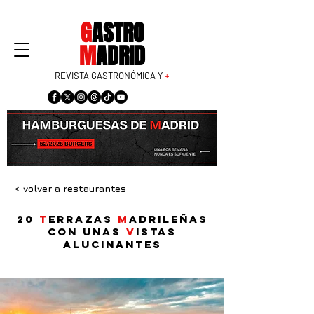
G
ASTRO
M
ADRID
REVISTA GASTRONÓMICA Y
+
< volver a restaurantes
20
t
errazas
m
adrileñas
con unas
v
istas
alucinantes