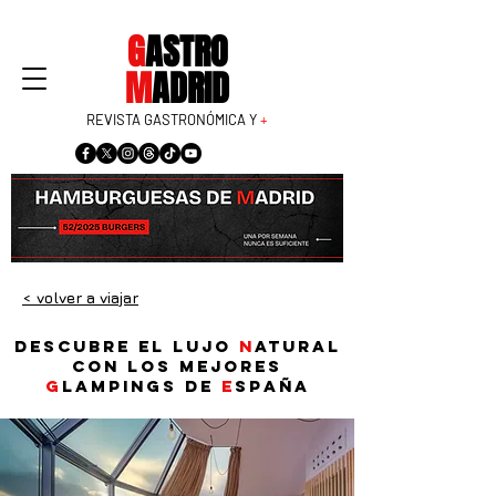
G
ASTRO
M
ADRID
REVISTA GASTRONÓMICA Y
+
< volver a viajar
Descubre el lujo
n
atural
con los mejores
g
lampings de
E
spaña