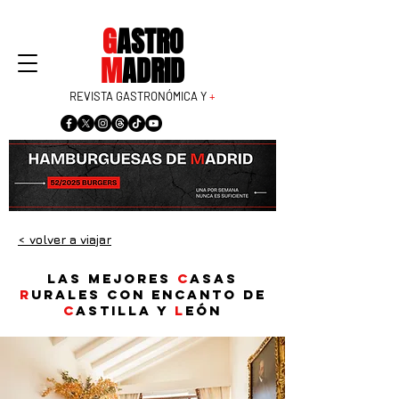
G
ASTRO
M
ADRID
REVISTA GASTRONÓMICA Y
+
< volver a viajar
Las mejores
c
asas
r
urales con encanto de
C
astilla y
L
eón