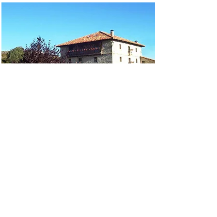
Prepara las maletas, la
mochila y las botas que nos
vamos de casas rurales
En Soria nos gusta mucho el
Hotel
Rur
al Pinares
situado en el corazón
de los Pinares de Soria en Molinos de
Duero, a los pies del Pico Urbión y muy