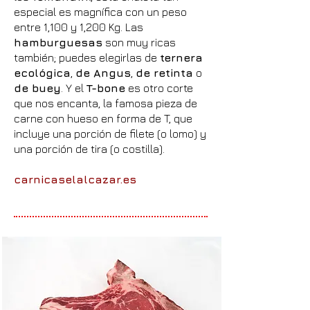
especial es magnífica con un peso
entre 1,100 y 1,200 Kg. Las
hamburguesas
son
muy ricas
también; puedes elegirlas de
ternera
ecológica
,
de Angus
,
de retinta
o
de buey
. Y el
T-bone
es otro corte
que nos encanta, la famosa pieza de
carne con hueso en forma de T, que
incluye una porción de filete (o lomo) y
una porción de tira (o costilla).
carnicaselalcazar.es