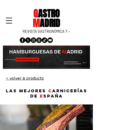
G
ASTRO
M
ADRID
REVISTA GASTRONÓMICA Y
+
< volver a producto
Las mejores
c
arnicerías
de
E
spaña