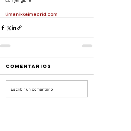
con jengibre.
limanikkeimadrid.com
Comentarios
Escribir un comentario...
Lo +
v
isto