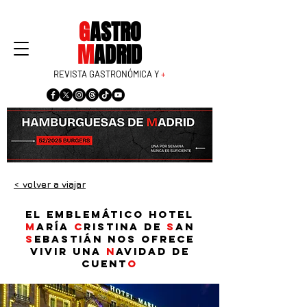
G
ASTRO
M
ADRID
REVISTA GASTRONÓMICA Y
+
< volver a viajar
El emblemático Hotel
M
aría
C
ristina de
S
an
S
ebastián nos ofrece
vivir una
N
avidad de
cuent
o