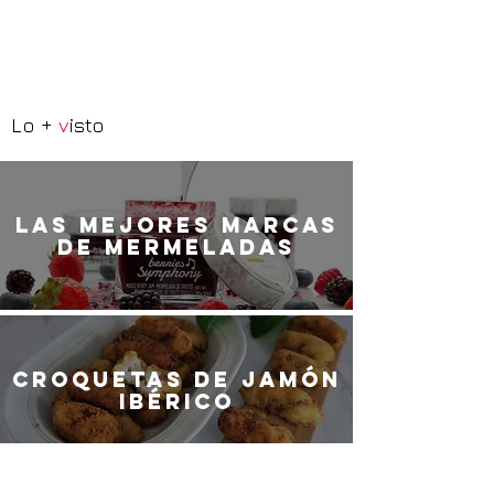
Lo +
v
isto
LaS MEJORES marcas
de mermeladas
Croquetas de jamón
ibérico