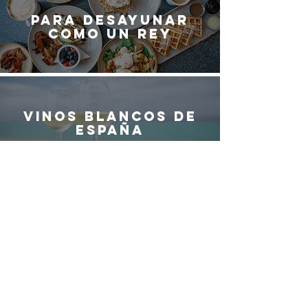
Para desayunar
como un rey
Vinos blancos de
España
¿QUIERES SER
PARTE DEL
EQUIPO DE
G
ASTRO
M
ADRID?