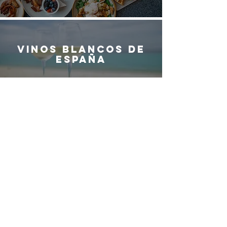
Vinos blancos de
España
¿QUIERES SER
PARTE DEL
EQUIPO DE
G
ASTRO
M
ADRID?
G
ASTRO
M
ADRID