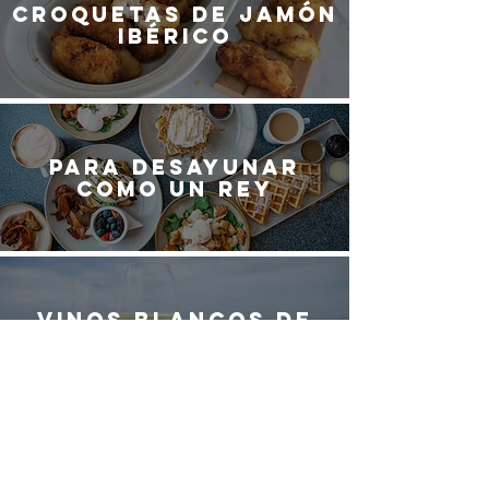
Croquetas de jamón
ibérico
Para desayunar
como un rey
Vinos blancos de
España
¿QUIERES SER
PARTE DEL