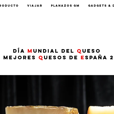
roducto
Viajar
Planazos GM
Gadgets & 
Día
M
undial del
Q
ueso
s mejores
q
uesos de
E
spaña 