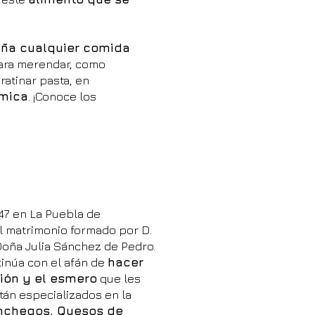
ña cualquier comida
para merendar, como
ratinar pasta, en
ómica
. ¡Conoce los
47 en La Puebla de
al matrimonio formado por D.
oña Julia Sánchez de Pedro.
inúa con el afán de
hacer
ión y el esmero
que les
tán especializados en la
nchegos, Quesos de