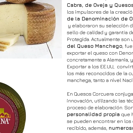
Cabra, de Oveja y Queso
los impulsores de la creaci
de la Denominación de 
y elaboraron su selección d
sello de calidad y garantía 
Protegida. Actualmente son
del Queso Manchego
, fu
exportar el queso con Denom
concretamente a Alemania, y
Exportar a los EE.UU, convir
los más reconocidos de la c
manchega, tanto a nivel Naci
En Quesos Corcuera conjugan
innovación, utilizando las t
proceso de elaboración. So
personalidad propia
que h
se pueden encontrar en los 
recibido, además,
numeros