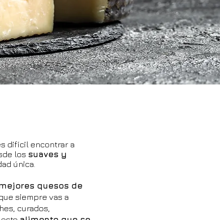
es difícil encontrar a
sde los
suaves y
dad única.
 mejores quesos de
 que siempre vas a
hes, curados,
e este
alimento que se