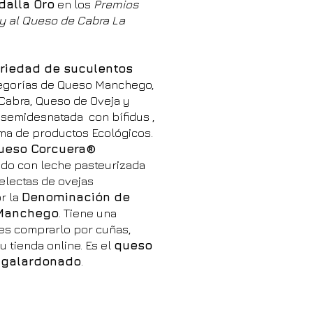
dalla Oro
en los
Premios
hy al Queso de Cabra La
riedad de suculentos
tegorías de Queso Manchego,
Cabra, Queso de Oveja y
semidesnatada con bífidus ,
ama de productos Ecológicos.
ueso Corcuera®
cado con leche pasteurizada
electas de ovejas
r la
Denominación de
 Manchego
. Tiene una
es comprarlo por cuñas,
u tienda online. Es el
queso
 galardonado
.