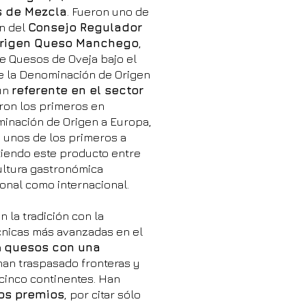
s de Mezcla
. Fueron uno de
ón del
Consejo Regulador
Origen Queso Manchego
,
e Quesos de Oveja bajo el
de la Denominación de Origen
 un
referente en el sector
eron los primeros en
inación de Origen a Europa,
 unos de los primeros a
tiendo este producto entre
ultura gastronómica
onal como internacional.
 la tradición con la
écnicas más avanzadas en el
n
quesos con una
an traspasado fronteras y
cinco continentes. Han
os premios
, por citar sólo