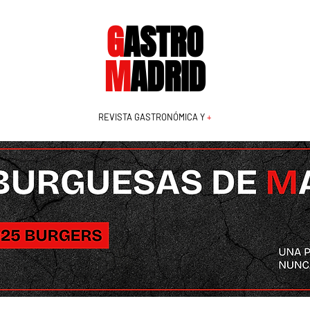
G
ASTRO
M
ADRID
REVISTA GASTRONÓMICA Y
+