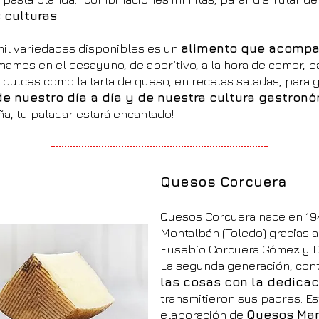
 culturas
.
mil variedades disponibles es un
alimento que acompa
omamos en el desayuno, de aperitivo, a la hora de comer, 
dulces como la tarta de queso, en recetas saladas, para g
de nuestro día a día y de nuestra cultura gastron
, tu paladar estará encantado!
Quesos Corcuera
Quesos Corcuera nace en 19
Montalbán (Toledo) gracias 
Eusebio Corcuera Gómez y D
La segunda generación, cont
las cosas con la dedicac
transmitieron s
us padres. Es
elaboración de
Quesos Ma