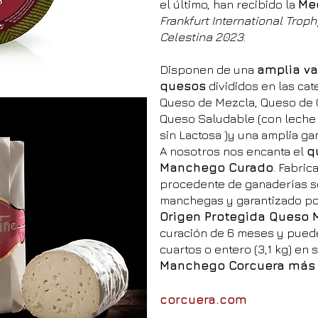
el último, han recibido la
Me
Frankfurt International Trop
Celestina 2023
.
Disponen de una
amplia va
quesos
divididos en las ca
Queso de Mezcla, Queso de 
Queso Saludable (con leche 
sin Lactosa )y una amplia g
A nosotros nos encanta el
q
Manchego Curado
. Fabri
procedente de ganaderías s
manchegas y garantizado po
Origen Protegida Queso
curación de 6 meses y pued
cuartos o entero (3,1 kg) en s
Manchego Corcuera más
corcuera.com