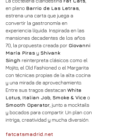
La coctelería clandestina 
Fat Cats
, 
en pleno 
Barrio de Las Letras
, 
estrena una carta que juega a 
convertir la gastronomía en 
experiencia líquida. Inspirada en las 
mansiones decadentes de los años 
70, la propuesta creada por 
Giovanni 
María Piras
 y 
Shivank 
Singh
 reinterpreta clásicos como el 
Mojito, el Old Fashioned o el Margarita 
con técnicas propias de la alta cocina 
y una mirada de aprovechamiento. 
Entre sus tragos destacan 
White 
Lotus
, 
Italian Job
, 
Smoke & Vice
 o 
Smooth Operator
, junto a mocktails 
y bocados para compartir. Un plan con 
intriga, creatividad y mucha diversión.
fatcatsmadrid.net