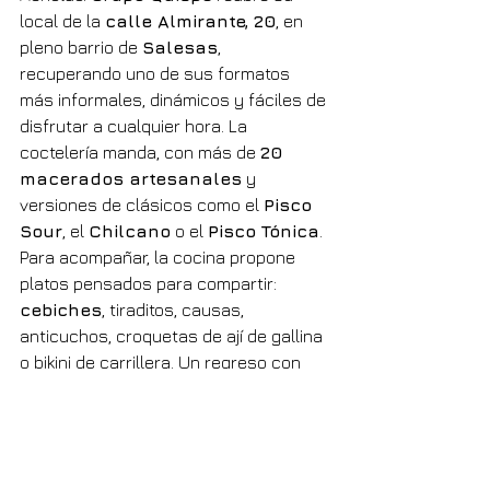
local de la 
calle Almirante, 20
, en 
pleno barrio de 
Salesas
, 
recuperando uno de sus formatos 
más informales, dinámicos y fáciles de 
disfrutar a cualquier hora. La 
coctelería manda, con más de 
20 
macerados artesanales
 y 
versiones de clásicos como el 
Pisco 
Sour
, el 
Chilcano
 o el 
Pisco Tónica
. 
Para acompañar, la cocina propone 
platos pensados para compartir: 
cebiches
, tiraditos, causas, 
anticuchos, croquetas de ají de gallina 
o bikini de carrillera. Un regreso con 
mucho sabor peruano.
acholao.es