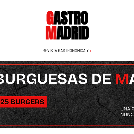
G
ASTRO
M
ADRID
REVISTA GASTRONÓMICA Y
+