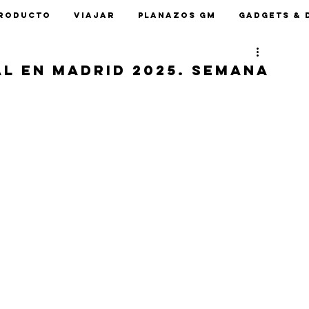
roducto
Viajar
Planazos GM
Gadgets & 
l en Madrid 2025. Semana