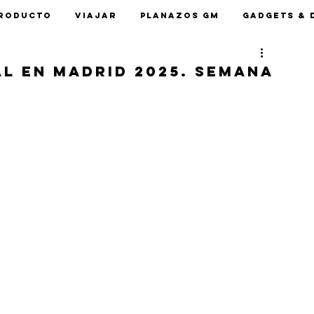
roducto
Viajar
Planazos GM
Gadgets & 
l en Madrid 2025. Semana