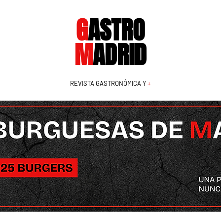
G
ASTRO
M
ADRID
REVISTA GASTRONÓMICA Y
+