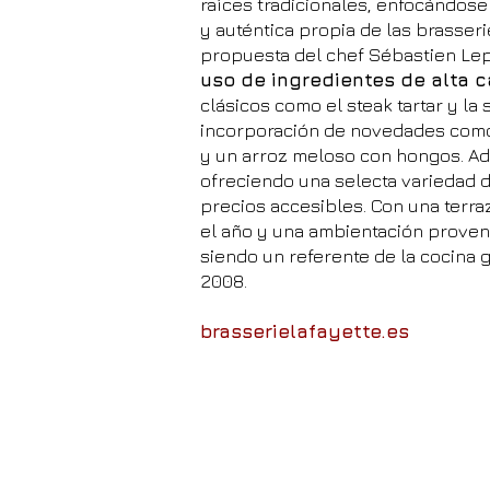
raíces tradicionales, enfocándose
y auténtica propia de las brasser
propuesta del chef Sébastien Le
uso de ingredientes de alta 
clásicos como el steak tartar y la 
incorporación de novedades como l
y un arroz meloso con hongos. A
ofreciendo una selecta variedad d
precios accesibles. Con una terr
el año y una ambientación proven
siendo un referente de la cocina g
2008.
brasserielafayette.es