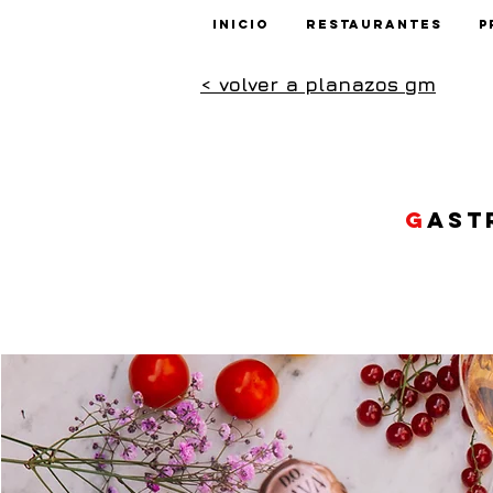
Inicio
Restaurantes
P
< volver a planazos gm
G
ast