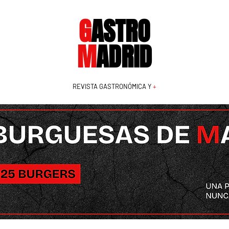
G
ASTRO
M
ADRID
REVISTA GASTRONÓMICA Y
+