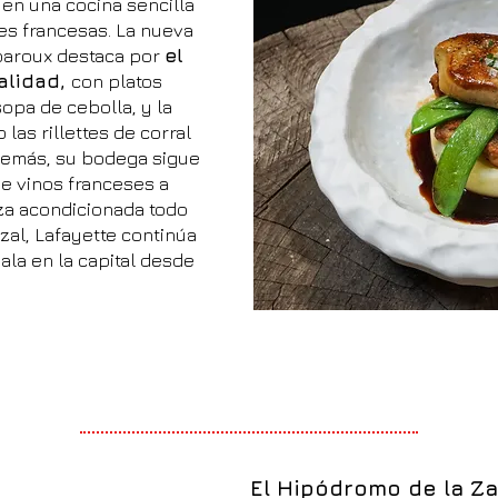
 en una cocina sencilla
ies francesas. La nueva
paroux destaca por
el
calidad,
con platos
sopa de cebolla, y la
as rillettes de corral
demás, su bodega sigue
e vinos franceses a
aza acondicionada todo
zal, Lafayette continúa
ala en la capital desde
El Hipódromo de la Za