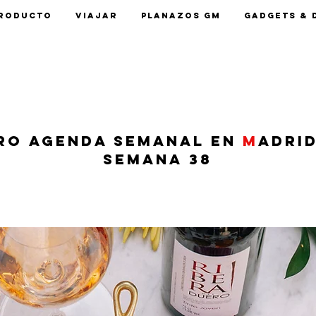
roducto
Viajar
Planazos GM
Gadgets & 
ro agenda semanal en
M
adrid
Semana 38